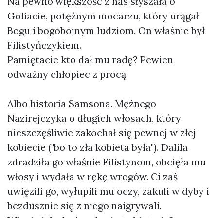
Na pewno większość z nas słyszała o
Goliacie, potężnym mocarzu, który urągał
Bogu i bogobojnym ludziom. On właśnie był
Filistyńczykiem.
Pamiętacie kto dał mu radę? Pewien
odważny chłopiec z procą.
Albo historia Samsona. Mężnego
Nazirejczyka o długich włosach, który
nieszczęśliwie zakochał się pewnej w złej
kobiecie ("bo to zła kobieta była"). Dalila
zdradziła go właśnie Filistynom, obcięła mu
włosy i wydała w rękę wrogów. Ci zaś
uwięzili go, wyłupili mu oczy, zakuli w dyby i
bezdusznie się z niego naigrywali.