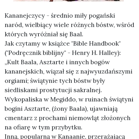
Kananejczycy - średnio miły pogański
naród, wielbiący wiele różnych bóstw, wśród
których wyróżniał się Baal.
Jak czytamy w książce "Bible Handbook"
("Podręcznik biblijny" - Henry H. Halley):
„Kult Baala, Asztarte i innych bogów
kananejskich, wiązał się z najwyuzdańszymi
orgiami; świątynie tych bóstw były
siedliskami prostytucji sakralnej.
Wykopaliska w Megiddo, w ruinach świątyni
bogini Asztarte, (żony Baala), ujawniają
cmentarz z prochami niemowląt złożonych
na ofiarę w tym przybytku.
Inną, popularną w Kanaanie, przerażającą