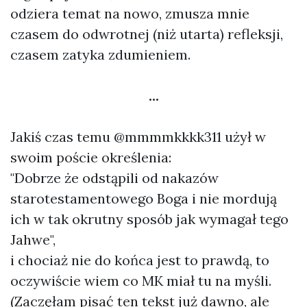
odziera temat na nowo, zmusza mnie
czasem do odwrotnej (niż utarta) refleksji,
czasem zatyka zdumieniem.
...
Jakiś czas temu
@mmmmkkkk311
użył w
swoim
poście
określenia:
"Dobrze że odstąpili od nakazów
starotestamentowego Boga i nie mordują
ich w tak okrutny sposób jak wymagał tego
Jahwe",
i chociaż nie do końca jest to prawdą, to
oczywiście wiem co MK miał tu na myśli.
(Zaczęłam pisać ten tekst już dawno, ale